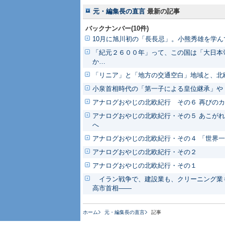
元・編集長の直言
最新の記事
バックナンバー(10件)
10月に旭川初の「長長忌」。小熊秀雄を学ん
「紀元２６００年」って、この国は「大日本
か…
「リニア」と「地方の交通空白」地域と、北
小泉首相時代の「第一子による皇位継承」や
アナログおやじの北欧紀行 その６ 再びの
アナログおやじの北欧紀行・その５ あこがれ
へ
アナログおやじの北欧紀行・その４ 「世界
アナログおやじの北欧紀行・その２
アナログおやじの北欧紀行・その１
イラン戦争で、建設業も、クリーニング業も
高市首相――
ホーム
元・編集長の直言
記事