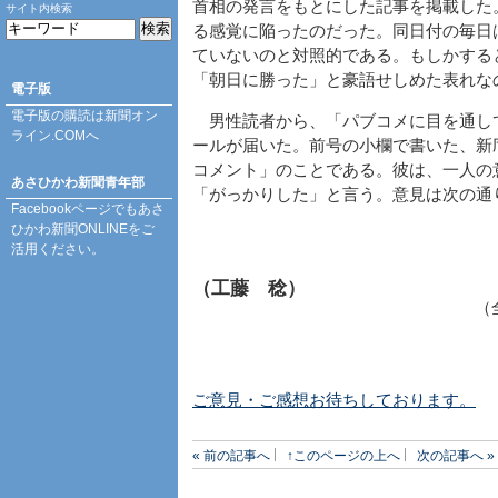
首相の発言をもとにした記事を掲載した
サイト内検索
る感覚に陥ったのだった。同日付の毎日
ていないのと対照的である。もしかする
「朝日に勝った」と豪語せしめた表れな
電子版
電子版の購読は
新聞オン
男性読者から、「パブコメに目を通し
ライン.COM
へ
ールが届いた。前号の小欄で書いた、新
コメント」のことである。彼は、一人の
あさひかわ新聞青年部
「がっかりした」と言う。意見は次の通
Facebookページ
でもあさ
ひかわ新聞ONLINEをご
活用ください。
（工藤 稔）
（
ご意見・ご感想お待ちしております。
« 前の記事へ
↑このページの上へ
次の記事へ »