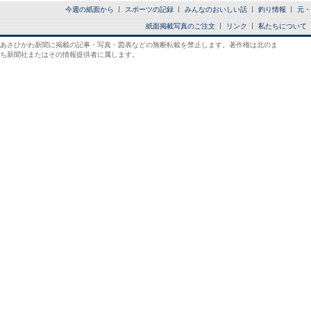
今週の紙面から
スポーツの記録
みんなのおいしい話
釣り情報
元・
紙面掲載写真のご注文
リンク
私たちについて
あさひかわ新聞に掲載の記事・写真・図表などの無断転載を禁止します。著作権は北のま
ち新聞社またはその情報提供者に属します。