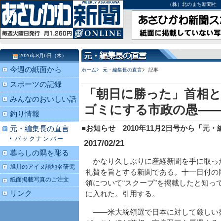
（株）北のまち新聞社 北海道
2026年8月6日（木）
今週の紙面から
ホーム
元・編集長の直言
記事
スポーツの記録
「朝日に勝った」首相
みんなのおいしい話
ゴミにする市政の愚―
釣り情報
■お知らせ 2010年11月2日号から「
元・編集長の直言
バックナンバー
2017/02/21
暮らしの隅を彫る
かなり久しぶりに産経新聞を手に取っ
旭川のアイヌ語地名研究
礼賛を旨とする新聞である。十一日付の
紙面掲載写真のご注文
領について“スクープ”を掲載したと知
リンク
に入れた。引用する。
――米大統領選で日本に対して厳しい