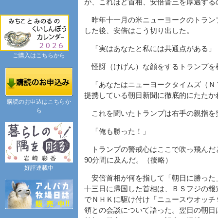
が、これほど首相、安倍晋三を厚遇する
昨年十一月の米ニューヨークのトラン
した後、安倍はこう切り出した。
「実はあなたと私には共通点がある」
ご購入はこちらから
怪訝（けげん）な顔をするトランプを
「あなたはニューヨークタイムズ（ＮＹ
提携している朝日新聞に徹底的にたたか
購読のお申込はこちらか
ら
これを聞いたトランプは右手の親指を
「俺も勝った！」
トランプの警戒心はここで吹っ飛んだ
90分間に及んだ。（後略）
好評連載中
安倍首相が何を指して「朝日に勝った
十三日に帰国した首相は、ＢＳフジの報
でＮＨＫに駆け付け「ニュースウオッチ
領との会談について語った。翌日の朝日