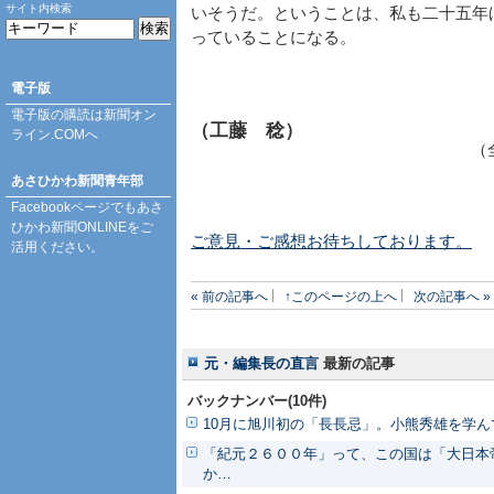
サイト内検索
いそうだ。ということは、私も二十五年
っていることになる。
電子版
電子版の購読は
新聞オン
（工藤 稔）
ライン.COM
へ
（
あさひかわ新聞青年部
Facebookページ
でもあさ
ひかわ新聞ONLINEをご
ご意見・ご感想お待ちしております。
活用ください。
« 前の記事へ
↑このページの上へ
次の記事へ »
元・編集長の直言
最新の記事
バックナンバー(10件)
10月に旭川初の「長長忌」。小熊秀雄を学ん
「紀元２６００年」って、この国は「大日本
か…