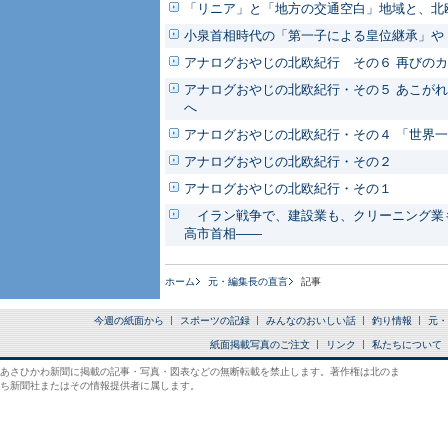
「リニア」と「地方の交通空白」地域と、北
小泉首相時代の「第一子による皇位継承」や
アナログおやじの北欧紀行 その６ 再びの
アナログおやじの北欧紀行・その５ あこがれ
へ
アナログおやじの北欧紀行・その４ 「世界
アナログおやじの北欧紀行・その２
アナログおやじの北欧紀行・その１
イラン戦争で、建設業も、クリーニング業も
高市首相――
ホーム
元・編集長の直言
記事
今週の紙面から
スポーツの記録
みんなのおいしい話
釣り情報
元・
紙面掲載写真のご注文
リンク
私たちについて
あさひかわ新聞に掲載の記事・写真・図表などの無断転載を禁止します。著作権は北のま
ち新聞社またはその情報提供者に属します。