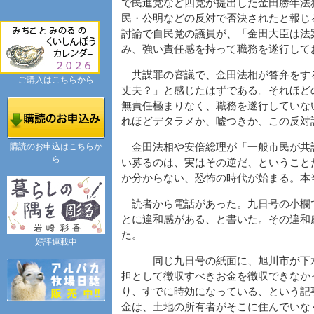
で民進党など四党が提出した金田勝年法
民・公明などの反対で否決されたと報じ
討論で自民党の議員が、「金田大臣は法
み、強い責任感を持って職務を遂行して
共謀罪の審議で、金田法相が答弁をす
ご購入はこちらから
丈夫？」と感じたはずである。それほど
無責任極まりなく、職務を遂行していな
れほどデタラメか、嘘つきか、この反対
購読のお申込はこちらか
金田法相や安倍総理が「一般市民が共
ら
い募るのは、実はその逆だ、ということ
か分からない、恐怖の時代が始まる。本
読者から電話があった。九日号の小欄
とに違和感がある、と書いた。その違和
た。
好評連載中
――同じ九日号の紙面に、旭川市が下
担として徴収すべきお金を徴収できなか
り、すでに時効になっている、という記
金は、土地の所有者がそこに住んでいな