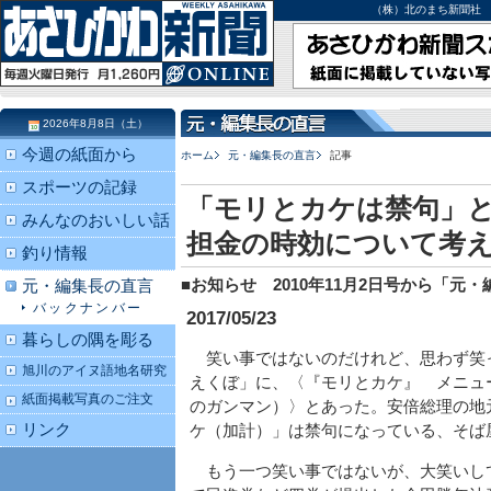
（株）北のまち新聞社 北海道
2026年8月8日（土）
今週の紙面から
ホーム
元・編集長の直言
記事
スポーツの記録
「モリとカケは禁句」
みんなのおいしい話
担金の時効について考
釣り情報
■お知らせ 2010年11月2日号から「
元・編集長の直言
バックナンバー
2017/05/23
暮らしの隅を彫る
笑い事ではないのだけれど、思わず笑
旭川のアイヌ語地名研究
えくぼ」に、〈『モリとカケ』 メニュ
紙面掲載写真のご注文
のガンマン）〉とあった。安倍総理の地
リンク
ケ（加計）」は禁句になっている、そば
もう一つ笑い事ではないが、大笑いし