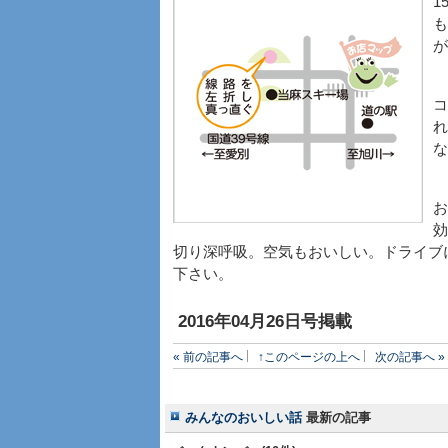
1
も
が
コ
れ
な
お
効
切り深呼吸。空気もおいしい。ドライブ
下さい。
2016年04月26日号掲載
« 前の記事へ
↑このページの上へ
次の記事へ »
みんなのおいしい話
最新の記事