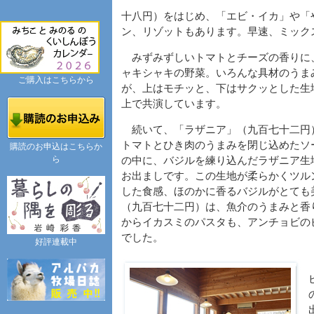
十八円）をはじめ、「エビ・イカ」や「
ン、リゾットもあります。早速、ミック
みずみずしいトマトとチーズの香りに
ャキシャキの野菜。いろんな具材のうま
ご購入はこちらから
が、上はモチッと、下はサクッとした生
上で共演しています。
続いて、「ラザニア」（九百七十二円
トマトとひき肉のうまみを閉じ込めたソ
購読のお申込はこちらか
ら
の中に、バジルを練り込んだラザニア生
お出ましです。この生地が柔らかくツル
した食感、ほのかに香るバジルがとても
（九百七十二円）は、魚介のうまみと香
からイカスミのパスタも、アンチョビの
でした。
好評連載中