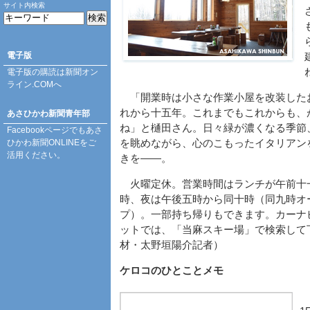
サイト内検索
電子版
電子版の購読は
新聞オン
ライン.COM
へ
「開業時は小さな作業小屋を改装した
れから十五年。これまでもこれからも、
あさひかわ新聞青年部
ね」と樋田さん。日々緑が濃くなる季節
Facebookページ
でもあさ
ひかわ新聞ONLINEをご
を眺めながら、心のこもったイタリアン
活用ください。
きを――。
火曜定休。営業時間はランチが午前十
時、夜は午後五時から同十時（同九時オ
プ）。一部持ち帰りもできます。カーナ
ットでは、「当麻スキー場」で検索して
材・太野垣陽介記者）
ケロコのひとことメモ