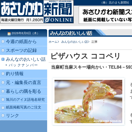
（株）北のまち新聞社 北海道
2026年8月6日（木）
今週の紙面から
ホーム
みんなのおいしい話
記事
スポーツの記録
ピザハウス ココペリ
みんなのおいしい話
バックナンバー
当麻町当麻スキー場向かい・TEL84－593
釣り情報
元・編集長の直言
暮らしの隅を彫る
旭川のアイヌ語地名研究
紙面掲載写真のご注文
リンク