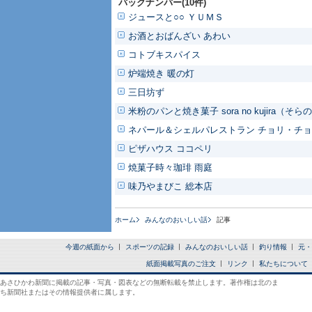
バックナンバー(10件)
ジュースと○○ ＹＵＭＳ
お酒とおばんざい あわい
コトブキスパイス
炉端焼き 暖の灯
三日坊ず
米粉のパンと焼き菓子 sora no kujira（そ
ネパール＆シェルパレストラン チョリ・チ
ピザハウス ココペリ
焼菓子時々珈琲 雨庭
味乃やまびこ 総本店
ホーム
みんなのおいしい話
記事
今週の紙面から
スポーツの記録
みんなのおいしい話
釣り情報
元・
紙面掲載写真のご注文
リンク
私たちについて
あさひかわ新聞に掲載の記事・写真・図表などの無断転載を禁止します。著作権は北のま
ち新聞社またはその情報提供者に属します。