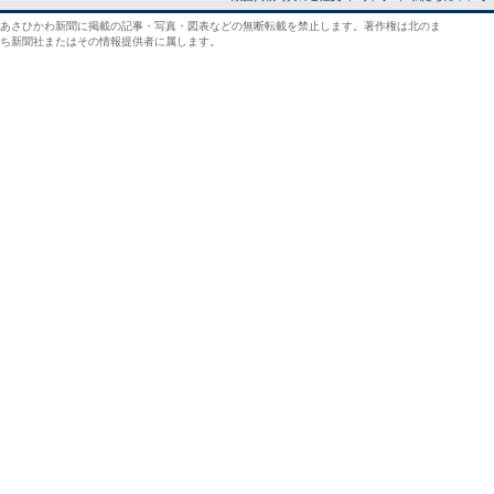
あさひかわ新聞に掲載の記事・写真・図表などの無断転載を禁止します。著作権は北のま
ち新聞社またはその情報提供者に属します。