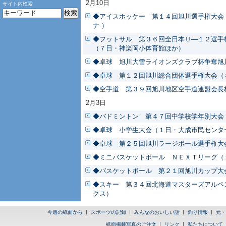
2月10日
サイト内検索
◆アイスホッケー 第１４回旭川選手権大会
ナ ）
◆フットサル 第３６回全日本Ｕ―１２選手
（７日・神楽岡小体育館ほか）
◆卓球 旭川大雪ライオンズクラブ杯争奪旭
◆卓球 第１２回旭川総合団体選手権大会（
◆空手道 第３９回旭川地区空手道連盟会長
2月3日
◆バドミントン 第４７回中学校学年別大会
◆卓球 小学生大会（１日・大成市民センタ
◆卓球 第２５回旭川ラージボール選手権大
◆ミニバスケットボール ＮＥＸＴリーグ（
◆バスケットボール 第２１回旭川カップ大
◆スキー 第３４回北海道マスターズアルペ
クス）
今週の紙面から
スポーツの記録
みんなのおいしい話
釣り情報
元・
紙面掲載写真のご注文
リンク
私たちについて