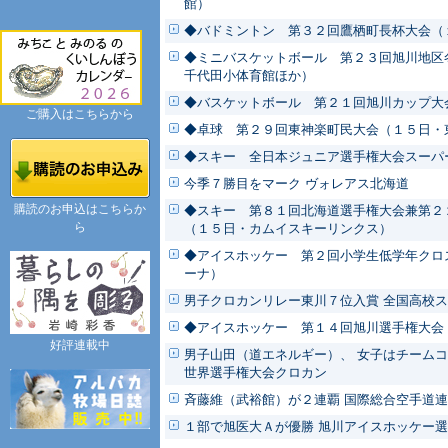
館）
◆バドミントン 第３２回鷹栖町長杯大会（
◆ミニバスケットボール 第２３回旭川地区
千代田小体育館ほか）
◆バスケットボール 第２１回旭川カップ大
ご購入はこちらから
◆卓球 第２９回東神楽町民大会（１５日・
◆スキー 全日本ジュニア選手権大会スーパ
今季７勝目をマーク ヴォレアス北海道
購読のお申込はこちらか
◆スキー 第８１回北海道選手権大会兼第２
ら
（１５日・カムイスキーリンクス）
◆アイスホッケー 第２回小学生低学年クロ
ーナ）
男子クロカンリレー東川７位入賞 全国高校
◆アイスホッケー 第１４回旭川選手権大会
好評連載中
男子山田（道エネルギー）、 女子はチーム
世界選手権大会クロカン
斉藤維（武裕館）が２連覇 国際総合空手道
１部で旭医大Ａが優勝 旭川アイスホッケー