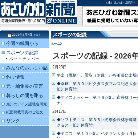
（株）北のまち新聞社 北海道
2026年8月7日（金）
今週の紙面から
ホーム
スポーツの記録
スポーツの記録 - 2026
バックナンバー
2月23日
みんなのおいしい話
平出（鷹栖）、梁取（附属）が谷町長に出場
釣り情報
◆卓球 第３０回ビクタスダブルス記念大会
元・編集長の直言
旭川体育館）
暮らしの隅を彫る
◆アイスホッケー 第４６回旭川市長杯リー
ナ）
旭川のアイヌ語地名研究
2月17日
紙面掲載写真のご注文
◆ソフトテニス 第３５回冬季会長杯争奪選
リンク
ク＆スー旭川体育館）
◆テニス 第１０回旭川ベテラン大会（９日