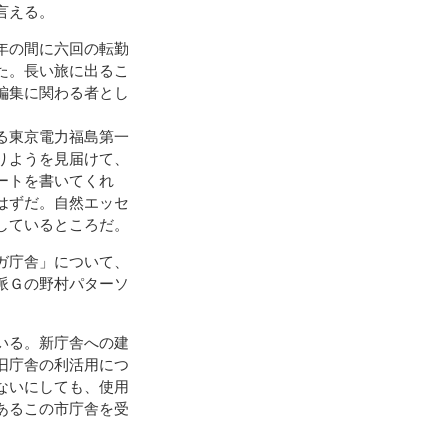
言える。
年の間に六回の転勤
た。長い旅に出るこ
編集に関わる者とし
る東京電力福島第一
りようを見届けて、
ートを書いてくれ
はずだ。自然エッセ
しているところだ。
ガ庁舎」について、
派Ｇの野村パターソ
いる。新庁舎への建
旧庁舎の利活用につ
ないにしても、使用
あるこの市庁舎を受