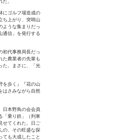
れた。
林にゴルフ場造成の
立ち上がり、突哨山
のような集まりだっ
山通信」を発行する
の初代事務局長だっ
れた農業者の先輩も
った。まさに、「光
野を歩く』『花の山
をはさみながら自然
、日本野鳥の会会員
る「乗り鉄」（列車
見せてくれた。日ご
んの、その旺盛な探
っても大成したこと