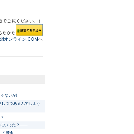
版でご覧ください。）
ちらから
聞オンライン.COM
へ
ゃないか!!
りしつつあるんでしょう
少々――
こにいった？――
して帰途