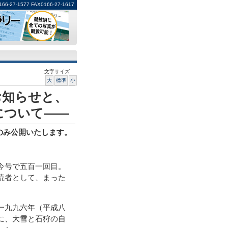
1577 FAX0166-27-1617
文字サイズ
大
標準
小
お知らせと、
について――
分のみ公開いたします。
今号で五百一回目。
読者として、まった
一九九六年（平成八
に、大雪と石狩の自