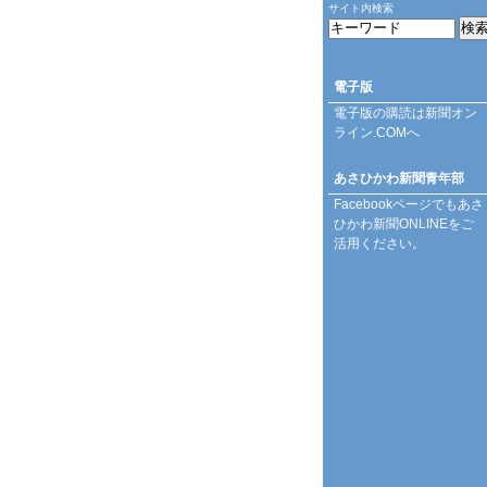
サイト内検索
電子版
電子版の購読は
新聞オン
ライン.COM
へ
あさひかわ新聞青年部
Facebookページ
でもあさ
ひかわ新聞ONLINEをご
活用ください。