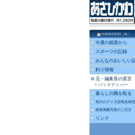
2026年8月6日（木）
今週の紙面から
スポーツの記録
みんなのおいしい
釣り情報
元・編集長の直言
バックナンバー
暮らしの隅を彫る
旭川のアイヌ語地名研
紙面掲載写真のご注文
リンク