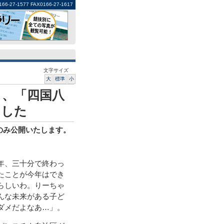
1577 FAX0166-27-1617
文字サイズ
大
標準
小
と、「四国八
ました
分のみ公開いたします。
年、三十分で終わっ
たことが今年はでき
らしいわ。りーちゃ
んな未来がある子ど
ダメだよなあ…」。