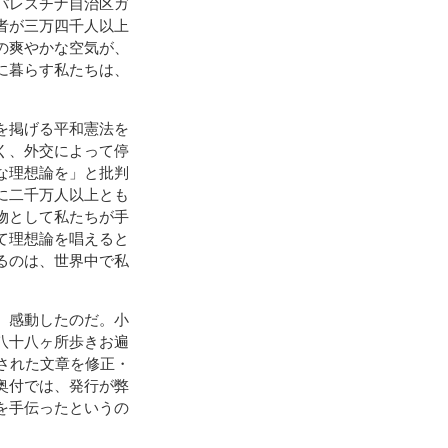
パレスチナ自治区ガ
者が三万四千人以上
の爽やかな空気が、
に暮らす私たちは、
を掲げる平和憲法を
く、外交によって停
な理想論を」と批判
に二千万人以上とも
物として私たちが手
て理想論を唱えると
るのは、世界中で私
、感動したのだ。小
八十八ヶ所歩きお遍
された文章を修正・
奥付では、発行が弊
を手伝ったというの