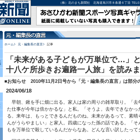
（株）北のまち新聞社 北海道旭川市８条通６丁目 TEL0166-27-
ホーム
元・編集長の直言
記事
「未来がある子どもが万単位で…」
話
十八ケ所歩きお遍路一人旅」を読み
■お知らせ 2010年11月2日号から「元・編集長の直言」は部
2024/06/18
早朝、鍬を手に畑に出る。家人は家の周りの雑草取り。「去
究
た仕事が今年は倍かかるな」と私。「そうよ。去年できなかっ
る。来年は、もっとできるんだものね。未来があるって、素晴
んがうらやましい」と家人。四歳になった孫の話である。「そ
もを万単位で殺しているんだからなあ。どんな言い訳したって