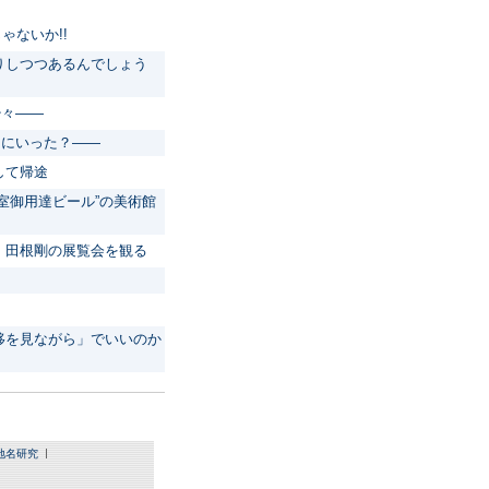
ゃないか!!
りしつつあるんでしょう
少々――
こにいった？――
して帰途
室御用達ビール”の美術館
・田根剛の展覧会を観る
移を見ながら」でいいのか
地名研究