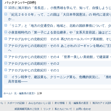
バックナンバー(10件)
10月に旭川初の「長長忌」。小熊秀雄を学んで、知って、自慢しようじ
「紀元２６００年」って、この国は「大日本帝国憲法」の 時代に逆戻
か…
「リニア」と「地方の交通空白」地域と、北欧の国鉄事情について、
小泉首相時代の「第一子による皇位継承」や「女系天皇容認」論はど
アナログおやじの北欧紀行 その６ 再びのカールスバーグ美術館。そ
アナログおやじの北欧紀行・その５ あこがれのゴーギャンを眺めに“王
へ
アナログおやじの北欧紀行・その４ 「世界一美しい美術館」で建築家
アナログおやじの北欧紀行・その２
アナログおやじの北欧紀行・その１
イラン戦争で、建設業も、クリーニング業も、危機的状況に。 「推
高市首相――
ホーム
元・編集長の直言
記事
から
スポーツの記録
みんなのおいしい話
釣り情報
元・編集長の直言
旭川のアイヌ語
紙面掲載写真のご注文
リンク
私たちについて
お問い合わせ