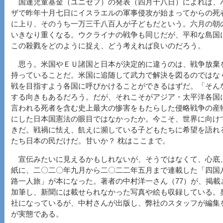
国連児童基金（ユニセフ）の発表（四月十八日）によれば、
ザで昨年十月七日にイスラエルの軍事侵攻が始まってからの死
に上り、そのうち一万三千八百人が子どもだという。六月の朝
いきなり重くなる。ウクライナの戦争も同じだが、平和な島国
この殺戮をどのように捉え、どう考えれば良いのだろう。
思う。米国やＥＵ諸国と日本が決定的に違うのは、戦争放棄
持っていることだ。米国に追随して武力で解決を図るのではな
戦を目指すよう各国に呼びかけることができるはずだ。「そん
する向きもあるだろう。だが、それこそがアジア・太平洋各国
言われる死者を含む史上最大の惨害をもたらした侵略戦争の産
にした日本国憲法の眼目ではなかったか。今こそ、世界に向け
きだ。戦禍に怯え、飢えに瀕している子どもたちに希望を語れ
たち日本の民だけだ。甘いか？ 枕はここまで。
宣伝みたいに見えるかもしれないが、そうではなくて、心底
紙に、二〇二〇年九月から二〇二二年五月まで連載した「四国
路一人旅」が本になった。著者の中村洋一さん（77）が、掲載
加筆し、新聞には載せられなかった写真や絵も収録している。
社になっているが、中村さんが出版し、弊社のスタッフが編集
が実態である。