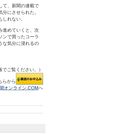
して、新聞の連載で
気分にさせられた。
もしれない。
み進めていくと、次
ソンで買ったコーラ
うな気分に浸れるの
版でご覧ください。）
ちらから
聞オンライン.COM
へ