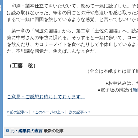
印刷・製本仕立てをいただいて、改めて一気に読了した。そ
は読み取れなかった、筆者の日ごとの汗や息遣いを感じ取った
まるで一緒に四国を旅しているような感覚、と言ってもいいか
第一章の「阿波の国編」から、第二章「土佐の国編」へ。読
第に中村さんの筆致に慣れる。そうすると一緒に歩いて、ロー
を飲んだり、カロリーメイトを食べたりして小休止しているよ
だ。不思議な感覚だ。例えばこんな具合だ。
（工藤 稔）
（全文は本紙または電子
●お申込みはこ
●電子版の購読は
新
ご意見・ご感想お待ちしております。
« 前の記事へ
↑このページの上へ
次の記事へ »
元・編集長の直言
最新の記事