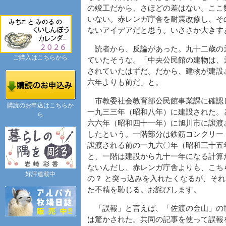
の竣工だから、さほどの差はない。ここ
いない。赤レンガ庁舎を耐震改修し、そ
ないアイデアだと思う。いささか大きす
読者から、反論があった。九十二歳の
ご購入はこちらから
ていたそうな。「中央公民館の建物は、
されていたはずだ。だから、建物が建設
六年よりも前だ」と。
市教委社会教育部公民館事業課に確認
購読のお申込はこちらか
一九三三年（昭和八年）に建設された。
ら
六六年（昭和四十一年）に旭川市に譲渡
したという。一階部分は鉄筋コンクリー
譲渡される前の一九六〇年（昭和三十五
と、一階は建設から九十一年になる計算
ないんだし、赤レンガ庁舎よりも、こち
好評連載中
の？ と突っ込みを入れたくなるが、そ
た不精を恥じる。お詫びします。
「誤報」と言えば、「佐渡の金山」の
は驚かされた。共同の記事を使って誤報