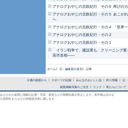
アナログおやじの北欧紀行 その６ 再びの
アナログおやじの北欧紀行・その５ あこがれ
へ
アナログおやじの北欧紀行・その４ 「世界
アナログおやじの北欧紀行・その２
アナログおやじの北欧紀行・その１
イラン戦争で、建設業も、クリーニング業も
高市首相――
ホーム
元・編集長の直言
記事
今週の紙面から
スポーツの記録
みんなのおいしい話
釣り情報
元・
紙面掲載写真のご注文
リンク
私たちについて
あさひかわ新聞に掲載の記事・写真・図表などの無断転載を禁止します。著作権は北のま
ち新聞社またはその情報提供者に属します。