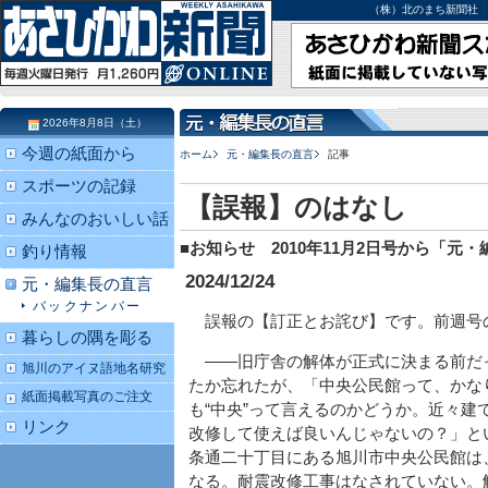
（株）北のまち新聞社 北海道
2026年8月8日（土）
今週の紙面から
ホーム
元・編集長の直言
記事
スポーツの記録
【誤報】のはなし
みんなのおいしい話
■お知らせ 2010年11月2日号から「
釣り情報
2024/12/24
元・編集長の直言
バックナンバー
誤報の【訂正とお詫び】です。前週号
暮らしの隅を彫る
――旧庁舎の解体が正式に決まる前だ
旭川のアイヌ語地名研究
たか忘れたが、「中央公民館って、かな
紙面掲載写真のご注文
も“中央”って言えるのかどうか。近々
リンク
改修して使えば良いんじゃないの？」と
条通二十丁目にある旭川市中央公民館は
なる。耐震改修工事はなされていない。