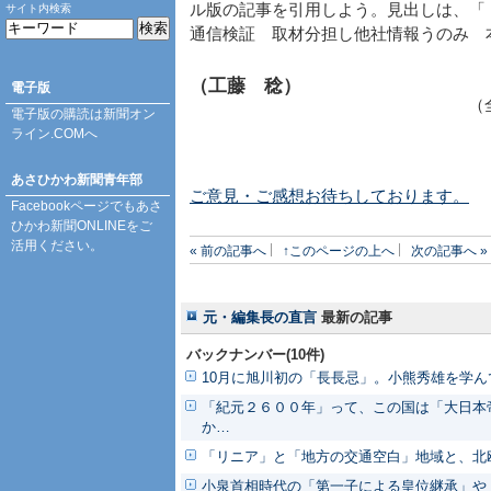
ル版の記事を引用しよう。見出しは、「
サイト内検索
通信検証 取材分担し他社情報うのみ 
（工藤 稔）
電子版
（
電子版の購読は
新聞オン
ライン.COM
へ
あさひかわ新聞青年部
ご意見・ご感想お待ちしております。
Facebookページ
でもあさ
ひかわ新聞ONLINEをご
活用ください。
« 前の記事へ
↑このページの上へ
次の記事へ »
元・編集長の直言
最新の記事
バックナンバー(10件)
10月に旭川初の「長長忌」。小熊秀雄を学ん
「紀元２６００年」って、この国は「大日本
か…
「リニア」と「地方の交通空白」地域と、北
小泉首相時代の「第一子による皇位継承」や