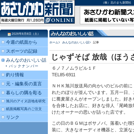
（株）北のまち新聞社 北海道
2026年8月8日（土）
今週の紙面から
ホーム
みんなのおいしい話
記事
スポーツの記録
じゃずそば 放哉（ほう
みんなのおいしい話
バックナンバー
６ノ７ノムラビル１Ｆ
釣り情報
TEL85-6911
元・編集長の直言
ＮＨＫ旭川放送局の向かいのビルの前に
れたのぼりが並んでいます。五月一日、
暮らしの隅を彫る
に蕎麦屋さんがオープンしました。好き
旭川のアイヌ語地名研究
を合体したお店に、好きな俳人「尾崎放
紙面掲載写真のご注文
けたオーナーの思いが詰った店です。
リンク
この日のＢＧＭはボサノバ。落着いた喫
装に、大きなオーディオ機器と、立派な