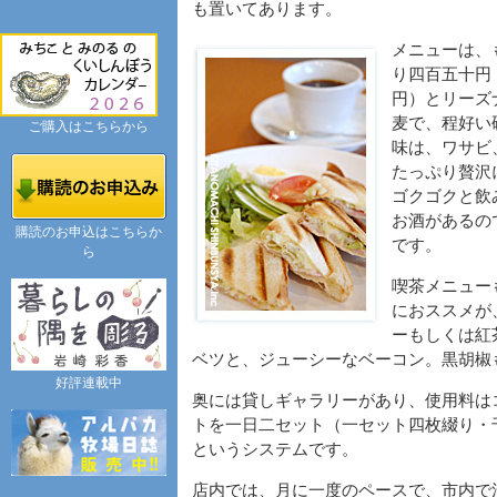
も置いてあります。
メニューは、
り四百五十円
円）とリーズ
麦で、程好い
ご購入はこちらから
味は、ワサビ
たっぷり贅沢
ゴクゴクと飲
お酒があるの
購読のお申込はこちらか
です。
ら
喫茶メニュー
におススメが
ーもしくは紅
ベツと、ジューシーなベーコン。黒胡椒
好評連載中
奥には貸しギャラリーがあり、使用料は
トを一日二セット（一セット四枚綴り・
というシステムです。
店内では、月に一度のペースで、市内で