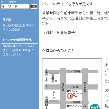
サイト内検索
バンドのライブも行う予定です。
営業時間は午前十時半から午後二時。休
半から十時まで（土曜日は午後二時まで
電子版
定休。
電子版の購読は
新聞オン
ライン.COM
へ
（取材・佐藤日奈子）
あさひかわ新聞青年部
Facebookページ
でもあさ
ひかわ新聞ONLINEをご
ケロコからひとこと
活用ください。
「
止
ア
と
ま
次
ホ
ン
菜