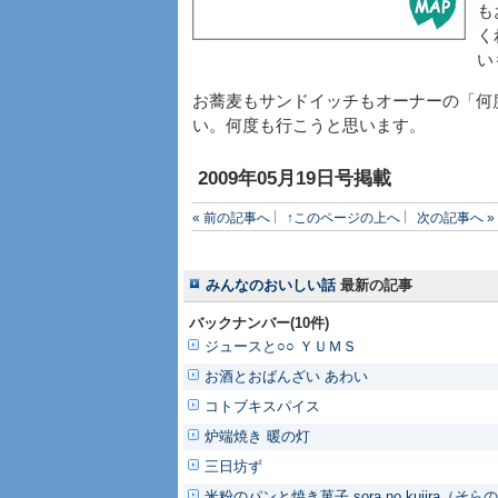
も
く
い
お蕎麦もサンドイッチもオーナーの「何
い。何度も行こうと思います。
2009年05月19日号掲載
« 前の記事へ
↑このページの上へ
次の記事へ »
みんなのおいしい話
最新の記事
バックナンバー(10件)
ジュースと○○ ＹＵＭＳ
お酒とおばんざい あわい
コトブキスパイス
炉端焼き 暖の灯
三日坊ず
米粉のパンと焼き菓子 sora no kujira（そ