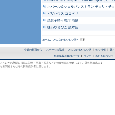
ネパール＆シェルパレストラン チョリ・チ
ピザハウス ココペリ
焼菓子時々珈琲 雨庭
味乃やまびこ 総本店
ホーム
みんなのおいしい話
記事
今週の紙面から
スポーツの記録
みんなのおいしい話
釣り情報
元・
紙面掲載写真のご注文
リンク
私たちについて
あさひかわ新聞に掲載の記事・写真・図表などの無断転載を禁止します。著作権は北のま
ち新聞社またはその情報提供者に属します。