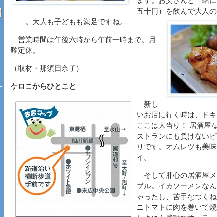
ます。お父さんと一緒に
五十円）を飲んで大人の
――。大人も子どもも満足ですね。
営業時間は午後六時から午前一時まで。月
曜定休。
（取材・那須日奈子）
ケロコからひとこと
新し
いお店に行く時は、ドキ
ここは大当り！ 居酒屋
ストランにも負けないピ
りです。オムレツも美味
イ。
そして肝心の居酒屋メ
ブル。イカソーメンなん
ゃったし、苦手なつくね
ニトマトに肉を巻いて焼