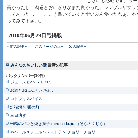
しさにも感動です。ラー
高かったし、肉巻きおにぎりがまた良かった。シンプルなサラ
してあったし――。こう書いていくとずいぶん食べたわぁ。本
ってみて下さい。
2010年06月29日号掲載
« 前の記事へ
↑このページの上へ
次の記事へ »
みんなのおいしい話
最新の記事
バックナンバー(10件)
ジュースと○○ ＹＵＭＳ
お酒とおばんざい あわい
コトブキスパイス
炉端焼き 暖の灯
三日坊ず
米粉のパンと焼き菓子 sora no kujira（そらのくじら）
ネパール＆シェルパレストラン チョリ・チョリ