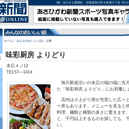
（株）北のまち新聞社 北海道旭川市８条通６丁目 TEL0166-27-
ホーム
みんなのおいしい話
記事
味彩厨房 よりどり
話
末広４ノ12
TEL57―1414
旭川新道沿いの末広の端の端に先月
た「味彩厨房 よりどり」にお邪魔し
究
店内は小上がり席が充実した広々と
ー席もあります。メニューを見ると
料理、麺類と種類の多さに驚きます
と。千円以上するものを探しても、
い。