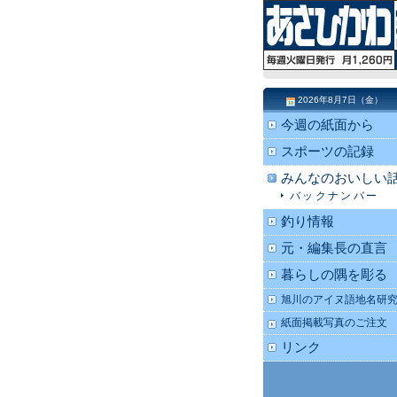
2026年8月7日（金）
今週の紙面から
スポーツの記録
みんなのおいしい
バックナンバー
釣り情報
元・編集長の直言
暮らしの隅を彫る
旭川のアイヌ語地名研
紙面掲載写真のご注文
リンク