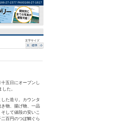
1577 FAX0166-27-1617
文字サイズ
大
標準
小
十五日にオープンし
ました。
した造り。カウンタ
焼き物、揚げ物、一品
。そして値段の安いこ
千二百円のつぼ鯛ぐら