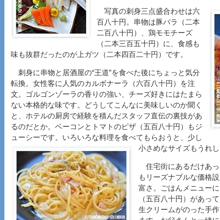
写真の刺身三点盛合わせは六
百八十円。串物は豚バラ（二本
二百八十円）、鶏モモチーズ
（二本三百五十円）に、食感も
味も抜群だったのが上ガツ（二本四百二十円）です。
刺身に串物と居酒屋の“王道”を食べた後にちょっと気分
転換。女性客に人気のカルボナーラ（六百八十円）を注
文。ゴルゴンゾーラの香りの強い、チーズ好きにはたまら
ない本格的な味です。どうしてこんなに美味しいのか聞く
と、ホテルの厨房で経験を積んだスタッフ直伝の裏技があ
るのだとか。ベーコンとトマトのピザ（五百八十円）もジ
ューシーです。いろいろな料理を食べてもらおうと、少し
小さめなサイズもうれし
住宅街にあるだけあっ
もリーズナブルな価格設
富さ。ごはんメニューに
（五百八十円）があって
生クリームがのった手作