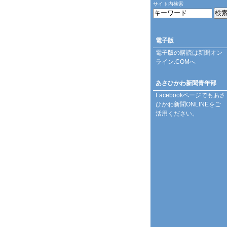
サイト内検索
電子版
電子版の購読は
新聞オン
ライン.COM
へ
あさひかわ新聞青年部
Facebookページ
でもあさ
ひかわ新聞ONLINEをご
活用ください。