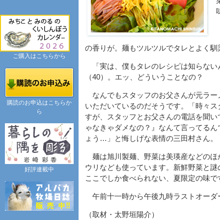
の香りが。麺もツルツルでタレとよく馴
ご購入はこちらから
「実は、僕もタレのレシピは知らない
（40）。エッ、どういうことなの？
なんでもスタッフのお父さんが元ラー
購読のお申込はこちらか
いただいているのだそうです。「時々ス
ら
すが、スタッフとお父さんの電話を聞い
ゃなきゃダメなの？』なんて言ってるん
ょう…」と悔しげな表情の三田村さん。
麺は旭川製麺、野菜は美瑛産などのほ
ウリなども使っています。新鮮野菜と謎
好評連載中
ここでしか食べられない、夏限定の味で
午前十一時から午後九時ラストオーダ
（取材・太野垣陽介）