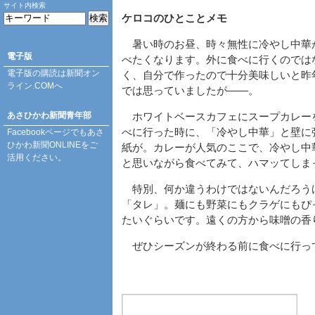
サイト内検索
ケロコのひとことメモ
暑い時のお昼、時々無性に冷やし中華
電子版
べたくなります。外に食べに行くのでは
電子版の購読は
新聞オン
く、自分で作ったので十分美味しいと昨
ライン.COM
へ
では思っていましたが――。
あさひかわ新聞青年部
ホワイトベースカフェにスープカレー
べに行った時に、「冷やし中華」と壁に
Facebookページ
でもあさ
ひかわ新聞ONLINEをご
紙が。カレーが人気のここで、冷やし中
活用ください。
と思いながら食べてみて、ハマッてしま
特別、何か違うわけではないんだろう
「タレ」。麺にも野菜にもクラゲにもぴ
たいぐらいです。遠くの方から味噌の香
ぜひシーズンが終わる前に食べに行っ