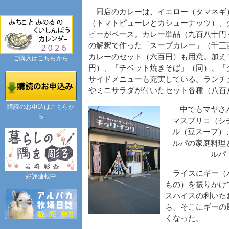
同店のカレーは、イエロー（タマネギ
（トマトピューレとカシューナッツ）、
ビーがベース。カレー単品（九百八十円
の解釈で作った「スープカレー」（千三
カレーのセット（六百円）も用意。加え
ご購入はこちらから
円）、「チベット焼きそば」（同）、「
サイドメニューも充実している。ランチ
やミニサラダが付いたセット各種（八百
購読のお申込はこちらか
中でもマヤさん
ら
マスブリコ（シ
ル（豆スープ）
ルパの家庭料理
ルパ
ライスにギー（バ
好評連載中
もの）を振りかけ
スパイスの利いた
ら、そこにギーの
くなった。