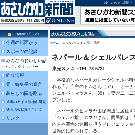
（株）北のまち新聞社 北海道
2026年8月6日（木）
今週の紙面から
ホーム
みんなのおいしい話
記事
スポーツの記録
ネパール＆シェルパレス
みんなのおいしい話
バックナンバー
東光３ノ４・TEL 73-5731
釣り情報
本格的なネパールカレーやシェルパ料
元・編集長の直言
れる店。店主のトムさん（57）、オーナ
シェルパ・マヤさん（38）夫妻が二〇二
暮らしの隅を彫る
プンした。
旭川のアイヌ語地名研究
紙面掲載写真のご注文
ネパールのヒマラヤ山脈周辺に居住す
「シェルパ族」のマヤさん。同民族は、
リンク
内人や荷物の運搬を担うプロフェッショ
世界的に知られている。