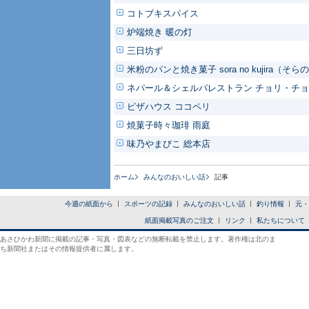
コトブキスパイス
炉端焼き 暖の灯
三日坊ず
米粉のパンと焼き菓子 sora no kujira（そ
ネパール＆シェルパレストラン チョリ・チ
ピザハウス ココペリ
焼菓子時々珈琲 雨庭
味乃やまびこ 総本店
ホーム
みんなのおいしい話
記事
今週の紙面から
スポーツの記録
みんなのおいしい話
釣り情報
元・
紙面掲載写真のご注文
リンク
私たちについて
あさひかわ新聞に掲載の記事・写真・図表などの無断転載を禁止します。著作権は北のま
ち新聞社またはその情報提供者に属します。