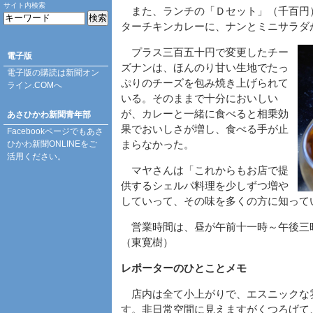
サイト内検索
また、ランチの「Ｄセット」（千百円
ターチキンカレーに、ナンとミニサラダ
プラス三百五十円で変更したチー
電子版
ズナンは、ほんのり甘い生地でたっ
電子版の購読は
新聞オン
ぷりのチーズを包み焼き上げられて
ライン.COM
へ
いる。そのままで十分においしい
が、カレーと一緒に食べると相乗効
あさひかわ新聞青年部
果でおいしさが増し、食べる手が止
Facebookページ
でもあさ
ひかわ新聞ONLINEをご
まらなかった。
活用ください。
マヤさんは「これからもお店で提
供するシェルパ料理を少しずつ増や
していって、その味を多くの方に知って
営業時間は、昼が午前十一時～午後三
（東寛樹）
レポーターのひとことメモ
店内は全て小上がりで、エスニックな
す。非日常空間に見えますがくつろげて