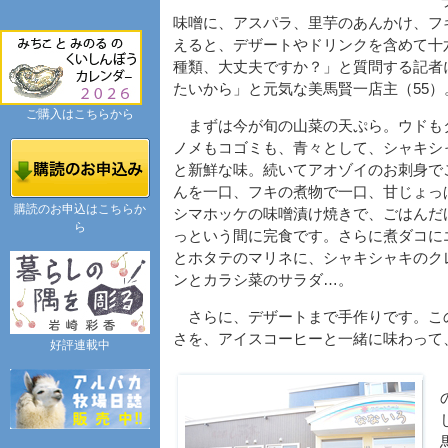
味噌に、アスパラ、里芋のあんかけ、フ
えると、デザートやドリンクを含めて十
種類、大丈夫ですか？」と質問する記者
たいから」と元気な美馬賢一店主（55
ご購入はこちらから
まずは今が旬の山菜の天ぷら。ウドも
ノメもコゴミも、青々として、シャキシ
と新鮮な味。続いてアオゾイのお刺身で
んを一口、フキの煮物で一口、甘じょっ
購読のお申込はこちらか
シマホッケの味噌漬け焼きで、ごはんだ
ら
っという間に完食です。さらに煮ダコに
とホタテのマリネに、シャキシャキのク
ンとカラシ菜のサラダ…。
さらに、デザートまで手作りです。こ
さを、アイスコーヒーと一緒に味わって
好評連載中