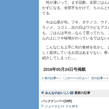
何が凄いって、まず品数。全部ごはん
かずになる。全部手をかけて、ちゃんと
てる。
今は山菜が旬。フキ、タケノコ、ウド
ラノメ、コゴミ…次の日はワラビもアス
も。ごはんは半分…なんて思ってたら、
んの上にフキ味噌がのっているではない
こんなにも上手に旬の食材を生かし、
しく提供しているお店はあまりない。夜
紹介してしまった…。
2016年05月24日号掲載
« 前の記事へ
↑このページの上へ
次の記事へ »
みんなのおいしい話
最新の記事
バックナンバー(10件)
ジュースと○○ ＹＵＭＳ