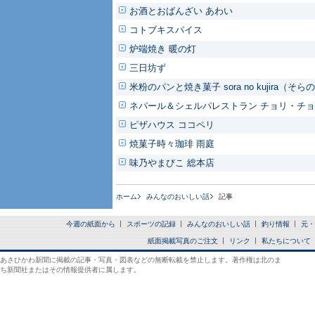
お酒とおばんざい あわい
コトブキスパイス
炉端焼き 暖の灯
三日坊ず
米粉のパンと焼き菓子 sora no kujira（そ
ネパール＆シェルパレストラン チョリ・チ
ピザハウス ココペリ
焼菓子時々珈琲 雨庭
味乃やまびこ 総本店
ホーム
みんなのおいしい話
記事
今週の紙面から
スポーツの記録
みんなのおいしい話
釣り情報
元・
紙面掲載写真のご注文
リンク
私たちについて
あさひかわ新聞に掲載の記事・写真・図表などの無断転載を禁止します。著作権は北のま
ち新聞社またはその情報提供者に属します。