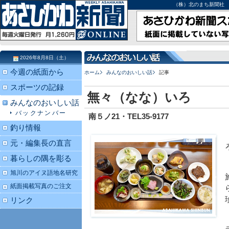
（株）北のまち新聞社 北海道
2026年8月8日（土）
今週の紙面から
ホーム
みんなのおいしい話
記事
スポーツの記録
無々（なな）いろ
みんなのおいしい話
バックナンバー
南５ノ21・TEL35-9177
釣り情報
元・編集長の直言
暮らしの隅を彫る
旭川のアイヌ語地名研究
紙面掲載写真のご注文
リンク