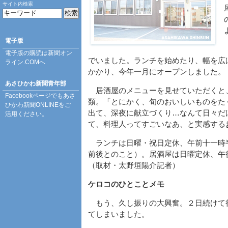
サイト内検索
電子版
電子版の購読は
新聞オン
でいました。ランチを始めたり、幅を広
ライン.COM
へ
かかり、今年一月にオープンしました。
あさひかわ新聞青年部
居酒屋のメニューを見せていただくと
Facebookページ
でもあさ
類。「とにかく、旬のおいしいものをた
ひかわ新聞ONLINEをご
出て、深夜に献立づくり…なんて日々だ
活用ください。
て、料理人ってすごいなあ、と実感する
ランチは日曜・祝日定休、午前十一時
前後とのこと）。居酒屋は日曜定休、午
（取材・太野垣陽介記者）
ケロコのひとことメモ
もう、久し振りの大興奮。２日続けて
てしまいました。