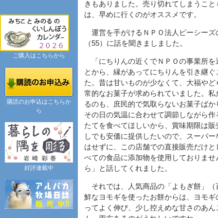
きもありました。売り切れてしまうこと
は、早めに行くのがオススメです。
運営を手がけるＮＰＯ法人ピーシーズ
（55）に話を聞きましました。
ご購入はこちらから
「にちりんの近くでＮＰＯの事業所を
とから、縁があってにちりんを引き継ぐ
た。昔は甘いものが少なくて、大福やど
常的なお菓子が求められていました。私
購読のお申込はこちらか
るのも、庶民的で気取らないお菓子ばか
ら
その日の気温に合わせて調節しながら作
たてを食べてほしいから、賞味期限は販
しでも安価に提供したいので、スーパー
はせずに、この店舗での直接販売だけと
べての食品に添加物を使用しておりませ
好評連載中
ら」と話してくれました。
それでは、人気商品の「よもぎ餅」（
鮮なヨモギを使ったお餅からは、ヨモギ
ってよく伸び、少し控えめな甘さのあん