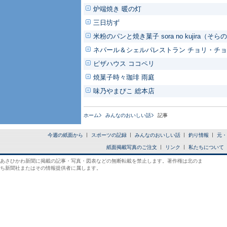
炉端焼き 暖の灯
三日坊ず
米粉のパンと焼き菓子 sora no kujira（そ
ネパール＆シェルパレストラン チョリ・チ
ピザハウス ココペリ
焼菓子時々珈琲 雨庭
味乃やまびこ 総本店
ホーム
みんなのおいしい話
記事
今週の紙面から
スポーツの記録
みんなのおいしい話
釣り情報
元・
紙面掲載写真のご注文
リンク
私たちについて
あさひかわ新聞に掲載の記事・写真・図表などの無断転載を禁止します。著作権は北のま
ち新聞社またはその情報提供者に属します。