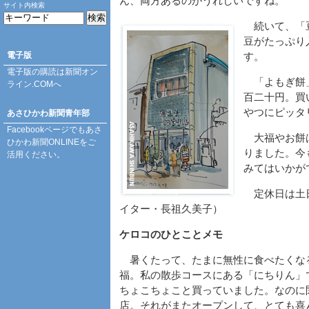
ん、両方あるのがうれしいですね。
サイト内検索
続いて、「豆
豆がたっぷり
電子版
す。
電子版の購読は
新聞オン
「よもぎ餅」
ライン.COM
へ
百二十円。買
やつにピッタ
あさひかわ新聞青年部
Facebookページ
でもあさ
大福やお餅は
ひかわ新聞ONLINEをご
りました。今
活用ください。
みてはいかが
定休日は土日
イター・長祖久美子）
ケロコのひとことメモ
暑くたって、たまに無性に食べたくな
福。私の散歩コースにある「にちりん」
ちょこちょこと買っていました。なのに
店。それがまたオープンして、とても喜