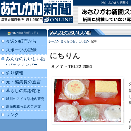
（株）北のまち新聞社 北海道
2026年8月9日（日）
今週の紙面から
ホーム
みんなのおいしい話
記事
スポーツの記録
にちりん
みんなのおいしい話
バックナンバー
８ノ７・TEL22-2094
釣り情報
元・編集長の直言
暮らしの隅を彫る
旭川のアイヌ語地名研究
紙面掲載写真のご注文
リンク