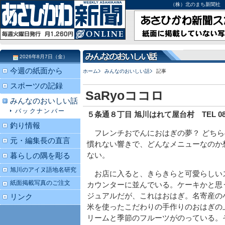
（株）北のまち新聞社 北海道
2026年8月7日（金）
今週の紙面から
ホーム
みんなのおいしい話
記事
スポーツの記録
SaRyoココロ
みんなのおいしい話
バックナンバー
５条通８丁目 旭川はれて屋台村 TEL 080-6
釣り情報
フレンチおでんにおはぎの夢？ どちら
元・編集長の直言
慣れない響きで、どんなメニューなのか
ない。
暮らしの隅を彫る
旭川のアイヌ語地名研究
お店に入ると、きらきらと可愛らしい
紙面掲載写真のご注文
カウンターに並んでいる。ケーキかと思
ジュアルだが、これはおはぎ。名寄産の
リンク
米を使ったこだわりの手作りのおはぎの
リームと季節のフルーツがのっている。