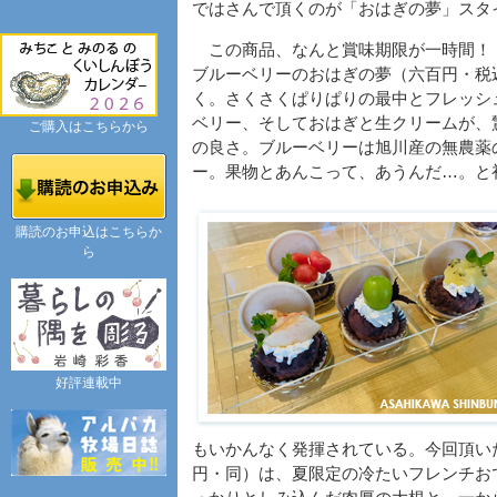
ではさんで頂くのが「おはぎの夢」スタ
この商品、なんと賞味期限が一時間！ 
ブルーベリーのおはぎの夢（六百円・税
く。さくさくぱりぱりの最中とフレッシ
ベリー、そしておはぎと生クリームが、
ご購入はこちらから
の良さ。ブルーベリーは旭川産の無農薬
ー。果物とあんこって、あうんだ…。と
購読のお申込はこちらか
ら
好評連載中
もいかんなく発揮されている。今回頂い
円・同）は、夏限定の冷たいフレンチお