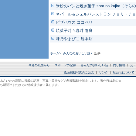
米粉のパンと焼き菓子 sora no kujira（そ
ネパール＆シェルパレストラン チョリ・チ
ピザハウス ココペリ
焼菓子時々珈琲 雨庭
味乃やまびこ 総本店
ホーム
みんなのおいしい話
記事
今週の紙面から
スポーツの記録
みんなのおいしい話
釣り情報
元・
紙面掲載写真のご注文
リンク
私たちについて
あさひかわ新聞に掲載の記事・写真・図表などの無断転載を禁止します。著作権は北のま
ち新聞社またはその情報提供者に属します。