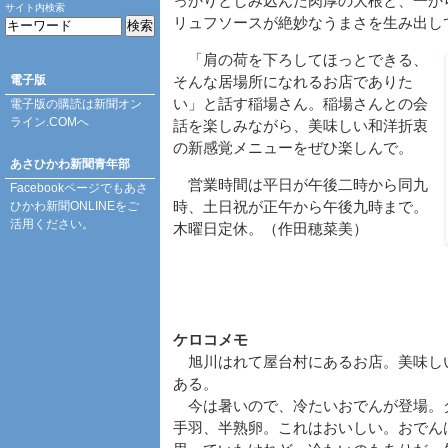
っかりとしみ込んだ肉厚の大根と、一か
サイト内検索
リュフソースが絶妙なうまさを生み出し
「肩の荷を下ろしてほっとできる、
電子版
そんな居場所になれるお店でありた
い」と話す稲場さん。稲場さんとの会
電子版の購読は
新聞オン
ライン.COM
へ
話を楽しみながら、美味しい和洋折衷
の新感覚メニューをぜひ楽しんで。
あさひかわ新聞青年部
営業時間は平日が午後二時から同九
Facebookページ
でもあさ
ひかわ新聞ONLINEをご
時、土日祝が正午から午後九時まで。
活用ください。
木曜日定休。（作田穂菜美）
ケロコメモ
旭川はれて屋台村にあるお店。美味し
ある。
今は暑いので、冷たいおでんが登場。
手羽、半熟卵。これはおいしい。おでん