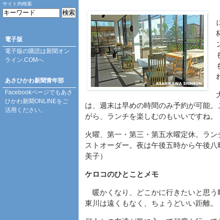
サイト内検索
電子版
電子版の購読は
新聞オン
ライン.COM
へ
あさひかわ新聞青年部
Facebookページ
でもあさ
ひかわ新聞ONLINEをご
は、週末は早めの時間のみ予約が可能。
活用ください。
がら、ランチを楽しむのもいいですね。
火曜、第一・第三・第五水曜定休。ラン
ストオーダー。夜は午後五時から午後八
美子）
ケロコのひとことメモ
暖かくなり、どこかに行きたいと思う
東川は遠くもなく、ちょうどいい距離。