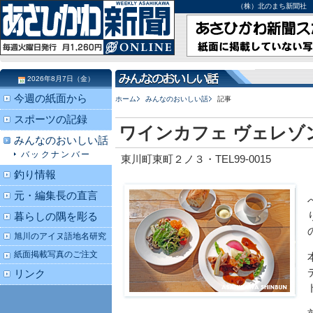
（株）北のまち新聞社 北海道
2026年8月7日（金）
今週の紙面から
ホーム
みんなのおいしい話
記事
スポーツの記録
ワインカフェ ヴェレゾ
みんなのおいしい話
バックナンバー
東川町東町２ノ３・TEL99-0015
釣り情報
元・編集長の直言
暮らしの隅を彫る
旭川のアイヌ語地名研究
紙面掲載写真のご注文
リンク