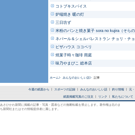
コトブキスパイス
炉端焼き 暖の灯
三日坊ず
米粉のパンと焼き菓子 sora no kujira（そ
ネパール＆シェルパレストラン チョリ・チ
ピザハウス ココペリ
焼菓子時々珈琲 雨庭
味乃やまびこ 総本店
ホーム
みんなのおいしい話
記事
今週の紙面から
スポーツの記録
みんなのおいしい話
釣り情報
元・
紙面掲載写真のご注文
リンク
私たちについて
あさひかわ新聞に掲載の記事・写真・図表などの無断転載を禁止します。著作権は北のま
ち新聞社またはその情報提供者に属します。