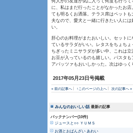
何人かの友達が気に入って何度も行って
に、私はまだ行ったことがなかったお店
ても明るくお洒落。テラス席はペットも
夫なので、愛犬と一緒に行きたい人には
い。
肝心のお料理がまたおいしい。セットに
ているサラダがいい。レタスをちょちょ
ちぎったミニサラダが多い中、これは立
お豆が入っているのも嬉しい。パスタも
アパッツァもおいしかった。次はゆっく
2017年05月23日号掲載
« 前の記事へ
↑このページの上へ
次の記事へ »
みんなのおいしい話
最新の記事
バックナンバー(10件)
ジュースと○○ ＹＵＭＳ
お酒とおばんざい あわい