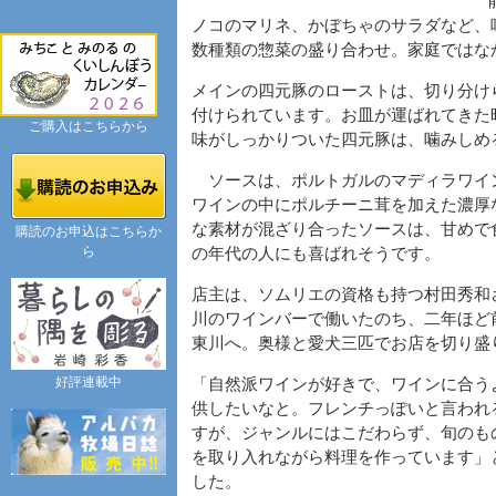
ノコのマリネ、かぼちゃのサラダなど、
数種類の惣菜の盛り合わせ。家庭ではな
メインの四元豚のローストは、切り分け
付けられています。お皿が運ばれてきた
ご購入はこちらから
味がしっかりついた四元豚は、噛みしめ
ソースは、ポルトガルのマディラワイ
ワインの中にポルチーニ茸を加えた濃厚
な素材が混ざり合ったソースは、甘めで
購読のお申込はこちらか
ら
の年代の人にも喜ばれそうです。
店主は、ソムリエの資格も持つ村田秀和さ
川のワインバーで働いたのち、二年ほど
東川へ。奥様と愛犬三匹でお店を切り盛
好評連載中
「自然派ワインが好きで、ワインに合う
供したいなと。フレンチっぽいと言われ
すが、ジャンルにはこだわらず、旬のも
を取り入れながら料理を作っています」
した。