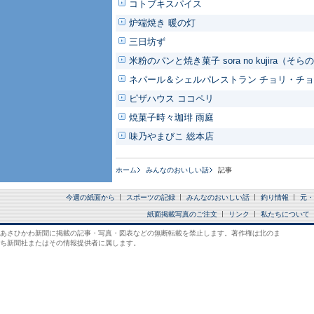
コトブキスパイス
炉端焼き 暖の灯
三日坊ず
米粉のパンと焼き菓子 sora no kujira（そ
ネパール＆シェルパレストラン チョリ・チ
ピザハウス ココペリ
焼菓子時々珈琲 雨庭
味乃やまびこ 総本店
ホーム
みんなのおいしい話
記事
今週の紙面から
スポーツの記録
みんなのおいしい話
釣り情報
元・
紙面掲載写真のご注文
リンク
私たちについて
あさひかわ新聞に掲載の記事・写真・図表などの無断転載を禁止します。著作権は北のま
ち新聞社またはその情報提供者に属します。