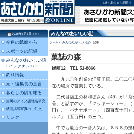
（株）北のまち新聞社 北海道
2026年8月8日（土）
今週の紙面から
ホーム
みんなのおいしい話
記事
スポーツの記録
菓誌の森
みんなのおいしい話
バックナンバー
緑町12 TEL 51-8866
釣り情報
一九九〇年創業の洋菓子店。二〇二〇
元・編集長の直言
在の場所で営業している。
暮らしの隅を彫る
二代目店主の林和徳さん（49）が「店
旭川のアイヌ語地名研究
品」と話すのが、「クッキーシュー」（
紙面掲載写真のご注文
円）、「バナナボート」（四百五十円）
ルノ」（五百円）の三つ。
リンク
中でも最近の一番人気は、ＳＮＳの投