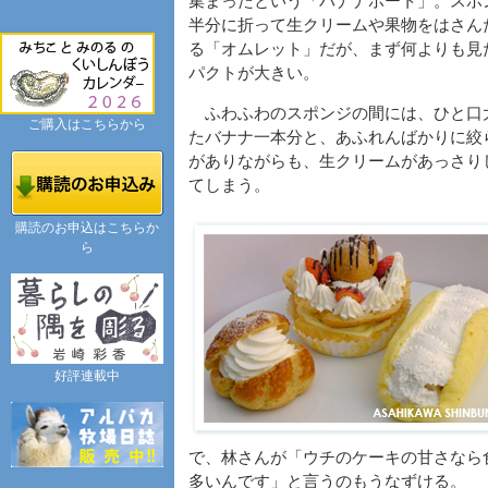
集まったという「バナナボート」。スポ
半分に折って生クリームや果物をはさん
る「オムレット」だが、まず何よりも見
パクトが大きい。
ふわふわのスポンジの間には、ひと口
ご購入はこちらから
たバナナ一本分と、あふれんばかりに絞
がありながらも、生クリームがあっさり
てしまう。
購読のお申込はこちらか
ら
好評連載中
で、林さんが「ウチのケーキの甘さなら
多いんです」と言うのもうなずける。