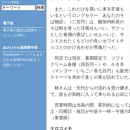
サイト内検索
また、これだけを買いに来る常連も
いるというロングセラー「あなたのそ
ば物語」（二百円）は、幌加内町産の
電子版
そば粉を使った洋風せんべい。ザクっ
電子版の購読は
新聞オン
とした食感の香ばしいせんべいと、サ
ライン.COM
へ
ンドされたくちどけの良いホワイトチ
ョコとのかけ合わせが秀逸だった。
あさひかわ新聞青年部
Facebookページ
でもあさ
同店では現在、夏期限定で、ソフト
ひかわ新聞ONLINEをご
クリーム各種（四百円～）や、かき氷
活用ください。
（マンゴー・いちご／各七百円）も販売
スイーツを求めて多くの客が訪れていた
林さんは「先代からの流れを受け継ぎ
で、誰もが気軽に入って来られるお店に
営業時間は当面の間、変則的になって
土・日曜日・祝日が午前十一時～午後六
（東寛樹）
ケロコメモ