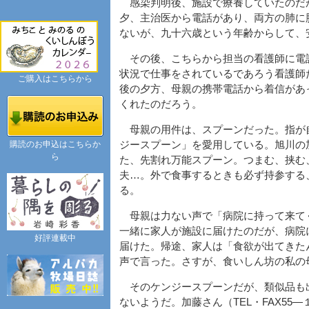
感染判明後、施設で療養していたのだ
夕、主治医から電話があり、両方の肺に
ないが、九十六歳という年齢からして、
その後、こちらから担当の看護師に電
状況で仕事をされているであろう看護師
ご購入はこちらから
後の夕方、母親の携帯電話から着信があ
くれたのだろう。
母親の用件は、スプーンだった。指が
購読のお申込はこちらか
ジースプーン」を愛用している。旭川の
ら
た、先割れ万能スプーン。つまむ、挟む
夫…。外で食事するときも必ず持参する、
る。
母親は力ない声で「病院に持って来て
一緒に家人が施設に届けたのだが、病院
好評連載中
届けた。帰途、家人は「食欲が出てきた
声で言った。さすが、食いしん坊の私の
そのケンジースプーンだが、類似品も
ないようだ。加藤さん（TEL・FAX5