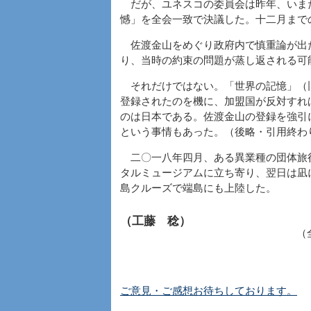
だが、ユネスコの委員会は昨年、いま
憾」を全会一致で決議した。十二月まで
佐渡金山をめぐり政府内で慎重論が出
り、当時の約束の問題が蒸し返される可
それだけではない。「世界の記憶」（
登録されたのを機に、加盟国が反対すれ
のは日本である。佐渡金山の登録を強引
という事情もあった。（後略・引用終わ
二〇一八年四月、ある異業種の団体旅
タルミュージアムに立ち寄り、翌日は凪
島クルーズで端島にも上陸した。
（工藤 稔）
（
ご意見・ご感想お待ちしております。