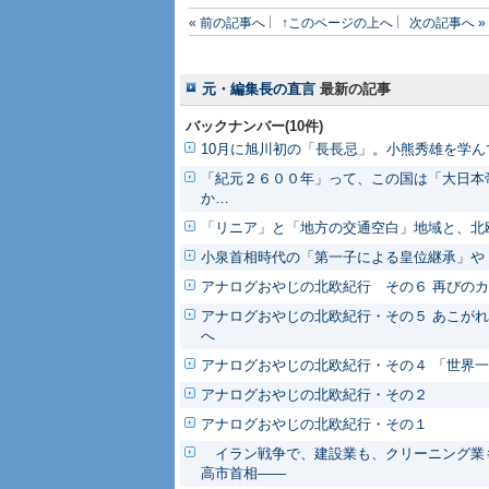
« 前の記事へ
↑このページの上へ
次の記事へ »
元・編集長の直言
最新の記事
バックナンバー(10件)
10月に旭川初の「長長忌」。小熊秀雄を学ん
「紀元２６００年」って、この国は「大日本
か…
「リニア」と「地方の交通空白」地域と、北
小泉首相時代の「第一子による皇位継承」や
アナログおやじの北欧紀行 その６ 再びの
アナログおやじの北欧紀行・その５ あこがれ
へ
アナログおやじの北欧紀行・その４ 「世界
アナログおやじの北欧紀行・その２
アナログおやじの北欧紀行・その１
イラン戦争で、建設業も、クリーニング業も
高市首相――