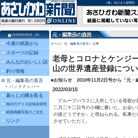
（株）北のまち新聞社 北海道
2026年8月6日（木）
今週の紙面から
ホーム
元・編集長の直言
記事
スポーツの記録
老母とコロナとケンジ
みんなのおいしい話
山の世界遺産登録につ
釣り情報
■お知らせ 2010年11月2日号から「
元・編集長の直言
バックナンバー
2022/03/15
暮らしの隅を彫る
グループハウスに入所している母親が
旭川のアイヌ語地名研究
二月二十二日号の小欄に書いた。お会い
紙面掲載写真のご注文
の後どうですか」と尋ねられる。私事だ
リンク
させていただく。