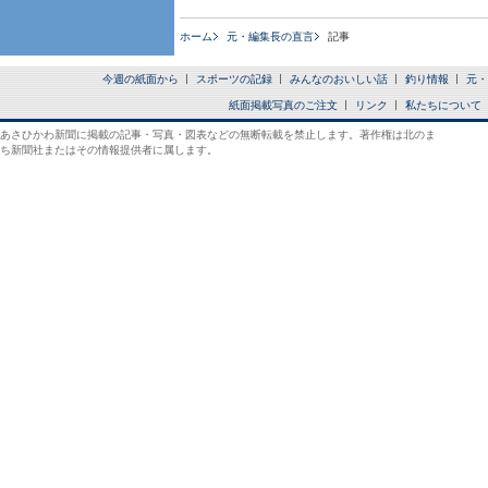
ホーム
元・編集長の直言
記事
今週の紙面から
スポーツの記録
みんなのおいしい話
釣り情報
元・
紙面掲載写真のご注文
リンク
私たちについて
あさひかわ新聞に掲載の記事・写真・図表などの無断転載を禁止します。著作権は北のま
ち新聞社またはその情報提供者に属します。