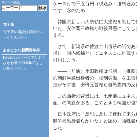
サイト内検索
ケース付で千五百円（税込み・送料込み
です、念のため。
韓国の新しい大統領に大接戦を制して
電子版
いた。安倍晋三政権が戦後最悪にしてし
電子版の購読は
新聞オン
まる。
ライン.COM
へ
さて、新潟県の佐渡金山遺跡の話であ
あさひかわ新聞青年部
指し、国内候補としてユネスコに推薦す
Facebookページ
でもあさ
引用しよう。
ひかわ新聞ONLINEをご
活用ください。
――（前略）岸田政権は当初、（推薦
の朝鮮半島出身者の「強制労働」を主張
だがその後、安倍元首相ら自民党内の反
この曲折の背景には、七年前にユネス
産」の問題がある。このときも韓国が強
日本政府は「意思に反して連れて来ら
鮮半島出身者らがいた」と認め、犠牲者
した。