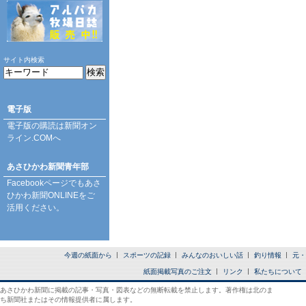
サイト内検索
電子版
電子版の購読は
新聞オン
ライン.COM
へ
あさひかわ新聞青年部
Facebookページ
でもあさ
ひかわ新聞ONLINEをご
活用ください。
今週の紙面から
スポーツの記録
みんなのおいしい話
釣り情報
元・
紙面掲載写真のご注文
リンク
私たちについて
あさひかわ新聞に掲載の記事・写真・図表などの無断転載を禁止します。著作権は北のま
ち新聞社またはその情報提供者に属します。