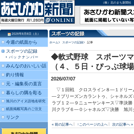
（株）北のまち新聞社 北海道
2026年8月8日（土）
今週の紙面から
ホーム
スポーツの記録
記事
スポーツの記録
◆軟式野球 スポーツ
バックナンバー
（４、５日・ぴっぷ球場
みんなのおいしい話
釣り情報
2026/07/07
元・編集長の直言
▽１回戦 クロスライン８―１ドリー
暮らしの隅を彫る
―２ブリーズンカラントゥ、シャネルズ
旭川のアイヌ語地名研究
ラブ１２―９ニューヤンキース▽準決勝
紙面掲載写真のご注文
川クラブ６―０シャネルズ▽決勝 旭川
リンク
« 前の記事へ
↑このページの上へ
次の記事へ »