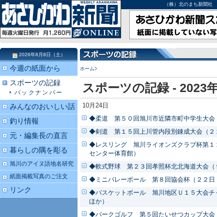
（株）北のまち新聞社 北海道
2026年8月8日（土）
今週の紙面から
ホーム
スポーツの記録
スポーツの記録 - 2023
バックナンバー
10月24日
みんなのおいしい話
◆柔道 第５０回旭川市近隣市町中学生大会
釣り情報
◆剣道 第１５回上川管内段別錬成大会（２
元・編集長の直言
◆レスリング 旭川ライオンズクラブ杯第１
暮らしの隅を彫る
センター体育館）
旭川のアイヌ語地名研究
◆軟式野球 第２３回孝照杯北北海道大会（
紙面掲載写真のご注文
◆ミニバレーボール 第８回協会杯（２２日
リンク
◆バスケットボール 旭川地区Ｕ１５大会チ
ほか）
◆パークゴルフ 第５回たいせつカップ大会