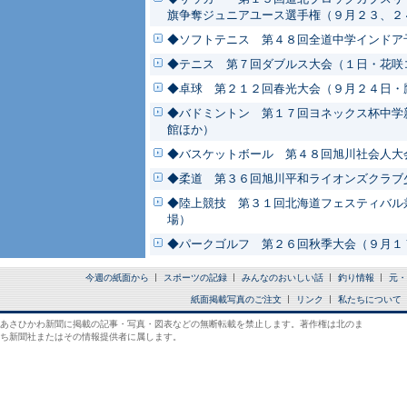
旗争奪ジュニアユース選手権（９月２３、２
◆ソフトテニス 第４８回全道中学インドア
◆テニス 第７回ダブルス大会（１日・花咲
◆卓球 第２１２回春光大会（９月２４日・
◆バドミントン 第１７回ヨネックス杯中学
館ほか）
◆バスケットボール 第４８回旭川社会人大
◆柔道 第３６回旭川平和ライオンズクラブ
◆陸上競技 第３１回北海道フェスティバル
場）
◆パークゴルフ 第２６回秋季大会（９月１
今週の紙面から
スポーツの記録
みんなのおいしい話
釣り情報
元・
紙面掲載写真のご注文
リンク
私たちについて
あさひかわ新聞に掲載の記事・写真・図表などの無断転載を禁止します。著作権は北のま
ち新聞社またはその情報提供者に属します。