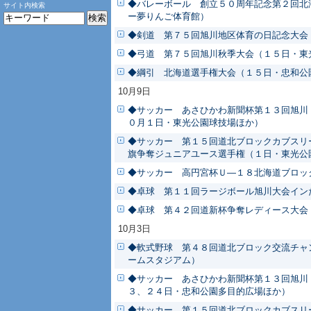
◆バレーボール 創立５０周年記念第２回北
サイト内検索
ー夢りんご体育館）
◆剣道 第７５回旭川地区体育の日記念大会
◆弓道 第７５回旭川秋季大会（１５日・東
◆綱引 北海道選手権大会（１５日・忠和公
10月9日
◆サッカー あさひかわ新聞杯第１３回旭川
０月１日・東光公園球技場ほか）
◆サッカー 第１５回道北ブロックカブスリ
旗争奪ジュニアユース選手権（１日・東光公
◆サッカー 高円宮杯Ｕ―１８北海道ブロッ
◆卓球 第１１回ラージボール旭川大会イン
◆卓球 第４２回道新杯争奪レディース大会
10月3日
◆軟式野球 第４８回道北ブロック交流チャ
ームスタジアム）
◆サッカー あさひかわ新聞杯第１３回旭川
３、２４日・忠和公園多目的広場ほか）
◆サッカー 第１５回道北ブロックカブスリ