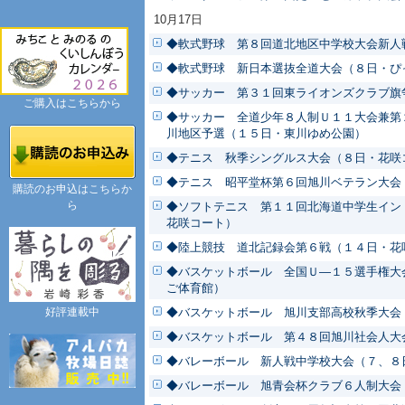
10月17日
◆軟式野球 第８回道北地区中学校大会新人
◆軟式野球 新日本選抜全道大会（８日・ぴ
◆サッカー 第３１回東ライオンズクラブ旗
ご購入はこちらから
◆サッカー 全道少年８人制Ｕ１１大会兼第
川地区予選（１５日・東川ゆめ公園）
◆テニス 秋季シングルス大会（８日・花咲
◆テニス 昭平堂杯第６回旭川ベテラン大会
購読のお申込はこちらか
ら
◆ソフトテニス 第１１回北海道中学生イン
花咲コート）
◆陸上競技 道北記録会第６戦（１４日・花
◆バスケットボール 全国Ｕ―１５選手権大
ご体育館）
好評連載中
◆バスケットボール 旭川支部高校秋季大会
◆バスケットボール 第４８回旭川社会人大
◆バレーボール 新人戦中学校大会（７、８
◆バレーボール 旭青会杯クラブ６人制大会